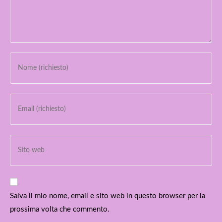
Inserisci
il
tuo
nome
Inserisci
o
il
nome
tuo
utente
indirizzo
Inserisci
per
email
l'URL
commentare
per
del
commentare
sito
web
Salva il mio nome, email e sito web in questo browser per la
(facoltativo)
prossima volta che commento.