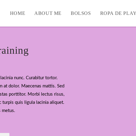
HOME
ABOUT ME
BOLSOS
ROPA DE PLA
raining
lacinia nunc. Curabitur tortor.
m at dolor. Maecenas mattis. Sed
stas porttitor. Morbi lectus risus,
 turpis quis ligula lacinia aliquet.
s metus.